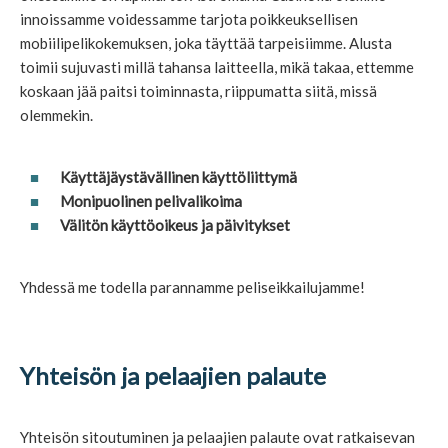
innoissamme voidessamme tarjota poikkeuksellisen
mobiilipelikokemuksen, joka täyttää tarpeisiimme. Alusta
toimii sujuvasti millä tahansa laitteella, mikä takaa, ettemme
koskaan jää paitsi toiminnasta, riippumatta siitä, missä
olemmekin.
Käyttäjäystävällinen käyttöliittymä
Monipuolinen pelivalikoima
Välitön käyttöoikeus ja päivitykset
Yhdessä me todella parannamme peliseikkailujamme!
Yhteisön ja pelaajien palaute
Yhteisön sitoutuminen ja pelaajien palaute ovat ratkaisevan