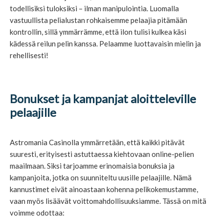
todellisiksi tuloksiksi – ilman manipulointia. Luomalla
vastuullista pelialustan rohkaisemme pelaajia pitämään
kontrollin, sillä ymmärrämme, että ilon tulisi kulkea käsi
kädessä reilun pelin kanssa. Pelaamme luottavaisin mielin ja
rehellisesti!
Bonukset ja kampanjat aloitteleville
pelaajille
Astromania Casinolla ymmärretään, että kaikki pitävät
suuresti, erityisesti astuttaessa kiehtovaan online-pelien
maailmaan. Siksi tarjoamme erinomaisia bonuksia ja
kampanjoita, jotka on suunniteltu uusille pelaajille. Nämä
kannustimet eivät ainoastaan kohenna pelikokemustamme,
vaan myös lisäävät voittomahdollisuuksiamme. Tässä on mitä
voimme odottaa: