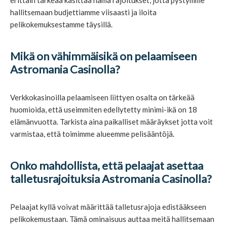
hallitsemaan budjettiamme viisaasti ja iloita
pelikokemuksestamme täysillä.
Mikä on vähimmäisikä on pelaamiseen
Astromania Casinolla?
Verkkokasinoilla pelaamiseen liittyen osalta on tärkeää
huomioida, että useimmiten edellytetty minimi-ikä on 18
elämänvuotta. Tarkista aina paikalliset määräykset jotta voit
varmistaa, että toimimme alueemme pelisääntöjä.
Onko mahdollista, että pelaajat asettaa
talletusrajoituksia Astromania Casinolla?
Pelaajat kyllä voivat määrittää talletusrajoja edistääkseen
pelikokemustaan. Tämä ominaisuus auttaa meitä hallitsemaan