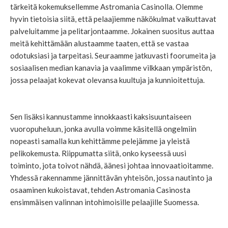
tärkeitä kokemuksellemme Astromania Casinolla. Olemme
hyvin tietoisia siitä, että pelaajiemme näkökulmat vaikuttavat
palveluitamme ja pelitarjontaamme. Jokainen suositus auttaa
meitä kehittämään alustaamme taaten, että se vastaa
odotuksiasi ja tarpeitasi. Seuraamme jatkuvasti foorumeita ja
sosiaalisen median kanavia ja vaalimme vilkkaan ympäristön,
jossa pelaajat kokevat olevansa kuultuja ja kunnioitettuja.
Sen lisäksi kannustamme innokkaasti kaksisuuntaiseen
vuoropuheluun, jonka avulla voimme käsitellä ongelmiin
nopeasti samalla kun kehittämme pelejämme ja yleistä
pelikokemusta. Riippumatta siitä, onko kyseessä uusi
toiminto, jota toivot nähdä, äänesi johtaa innovaatioitamme.
Yhdessä rakennamme jännittävän yhteisön, jossa nautinto ja
osaaminen kukoistavat, tehden Astromania Casinosta
ensimmäisen valinnan intohimoisille pelaajille Suomessa.