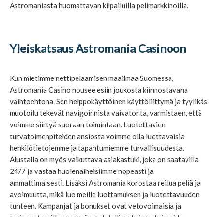
Astromaniasta huomattavan kilpailuilla pelimarkkinoilla.
Yleiskatsaus Astromania Casinoon
Kun mietimme nettipelaamisen maailmaa Suomessa,
Astromania Casino nousee esiin joukosta kiinnostavana
vaihtoehtona. Sen helppokäyttöinen käyttöliittymä ja tyylikäs
muotoilu tekevät navigoinnista vaivatonta, varmistaen, että
voimme siirtyä suoraan toimintaan. Luotettavien
turvatoimenpiteiden ansiosta voimme olla luottavaisia
henkilötietojemme ja tapahtumiemme turvallisuudesta.
Alustalla on myös vaikuttava asiakastuki, joka on saatavilla
24/7 ja vastaa huolenaiheisiimme nopeasti ja
ammattimaisesti. Lisäksi Astromania korostaa reilua peliä ja
avoimuutta, mikä luo meille luottamuksen ja luotettavuuden
tunteen. Kampanjat ja bonukset ovat vetovoimaisia ja