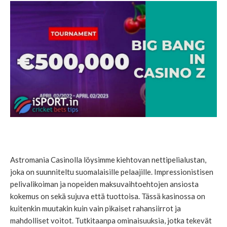
Astromania Casinolla löysimme kiehtovan nettipelialustan,
joka on suunniteltu suomalaisille pelaajille. Impressionistisen
pelivalikoiman ja nopeiden maksuvaihtoehtojen ansiosta
kokemus on sekä sujuva että tuottoisa. Tässä kasinossa on
kuitenkin muutakin kuin vain pikaiset rahansiirrot ja
mahdolliset voitot. Tutkitaanpa ominaisuuksia, jotka tekevät