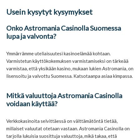
Usein kysytyt kysymykset
Onko Astromania Casinolla Suomessa
lupa ja valvonta?
Ymmärrämme uteliaisuutesi kasinoelämää kohtaan.
Varmistetun käyttökokemuksen varmistamiseksi on tärkeää
varmistaa, että yksikään kasino, mukaan lukien Astromania, on
lisensoitu ja valvottu Suomessa. Katsotaanpa asiaa kimpassa.
Mitkä valuuttoja Astromania Casinolla
voidaan käyttää?
Verkkokasinoita selvittäessä on välttämätöntä tietää,
millaiset valuutat otetaan vastaan. Astromania Casinolla on
tarjolla lukuisia suosittuja valuuttoja, mikä takaa, että