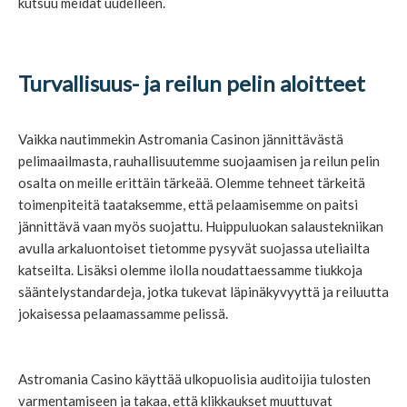
kutsuu meidät uudelleen.
Turvallisuus- ja reilun pelin aloitteet
Vaikka nautimmekin Astromania Casinon jännittävästä
pelimaailmasta, rauhallisuutemme suojaamisen ja reilun pelin
osalta on meille erittäin tärkeää. Olemme tehneet tärkeitä
toimenpiteitä taataksemme, että pelaamisemme on paitsi
jännittävä vaan myös suojattu. Huippuluokan salaustekniikan
avulla arkaluontoiset tietomme pysyvät suojassa uteliailta
katseilta. Lisäksi olemme ilolla noudattaessamme tiukkoja
sääntelystandardeja, jotka tukevat läpinäkyvyyttä ja reiluutta
jokaisessa pelaamassamme pelissä.
Astromania Casino käyttää ulkopuolisia auditoijia tulosten
varmentamiseen ja takaa, että klikkaukset muuttuvat