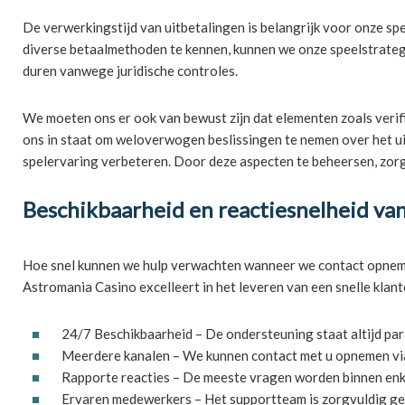
De verwerkingstijd van uitbetalingen is belangrijk voor onze s
diverse betaalmethoden te kennen, kunnen we onze speelstrategie
duren vanwege juridische controles.
We moeten ons er ook van bewust zijn dat elementen zoals verifi
ons in staat om weloverwogen beslissingen te nemen over het u
spelervaring verbeteren. Door deze aspecten te beheersen, zorg
Beschikbaarheid en reactiesnelheid van
Hoe snel kunnen we hulp verwachten wanneer we contact opnemen
Astromania Casino excelleert in het leveren van een snelle kla
24/7 Beschikbaarheid – De ondersteuning staat altijd par
Meerdere kanalen – We kunnen contact met u opnemen via d
Rapporte reacties – De meeste vragen worden binnen enk
Ervaren medewerkers – Het supportteam is zorgvuldig ge