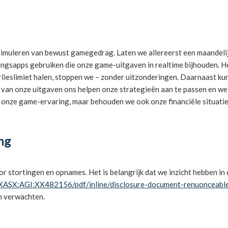
 stimuleren van bewust gamegedrag. Laten we allereerst een maandeli
ngsapps gebruiken die onze game-uitgaven in realtime bijhouden. He
rlieslimiet halen, stoppen we – zonder uitzonderingen. Daarnaast kun
en van onze uitgaven ons helpen onze strategieën aan te passen en 
n onze game-ervaring, maar behouden we ook onze financiële situati
ng
 stortingen en opnames. Het is belangrijk dat we inzicht hebben in 
/XASX:AGI:XX482156/pdf/inline/disclosure-document-renuonceable
n verwachten.