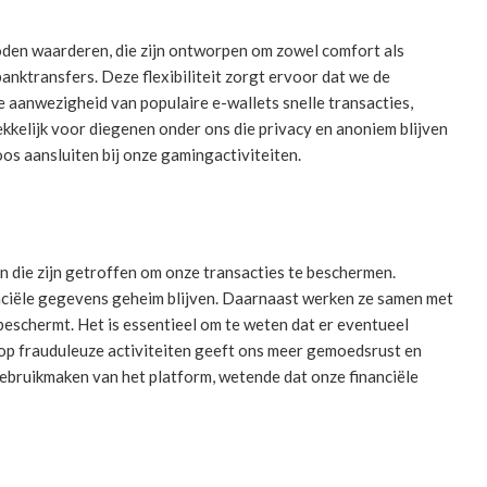
den waarderen, die zijn ontworpen om zowel comfort als
nktransfers. Deze flexibiliteit zorgt ervoor dat we de
e aanwezigheid van populaire e-wallets snelle transacties,
kelijk voor diegenen onder ons die privacy en anoniem blijven
s aansluiten bij onze gamingactiviteiten.
 die zijn getroffen om onze transacties te beschermen.
nciële gegevens geheim blijven. Daarnaast werken ze samen met
beschermt. Het is essentieel om te weten dat er eventueel
op frauduleuze activiteiten geeft ons meer gemoedsrust en
ebruikmaken van het platform, wetende dat onze financiële