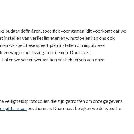
jks budget definiëren, specifiek voor gamen; dit voorkomt dat we
t instellen van verlieslimieten en winstdoelen kan ons ook
nen we specifieke speeltijden instellen om impulsieve
weloverwogen beslissingen te nemen. Door deze
e. Laten we samen werken aan het beheersen van onze
de veiligheidsprotocollen die zijn getroffen om onze gegevens
-rights-issue
beschermen. Daarnaast bekijken we de typische