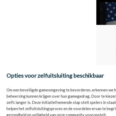
Opties voor zelfuitsluiting beschikbaar
Om een beveiligde gameomgeving te bevorderen, erkennen we het 
beheersing kunnen krijgen over hun gamegedrag. Door te kiezen 
zelfs langer is. Deze initiatiefnemende stap stelt spelers in st
helpen het zelfuitsluitingsproces en de voordelen ervan te beg
gezondheid en veiligheid van onze community vooropstelt.