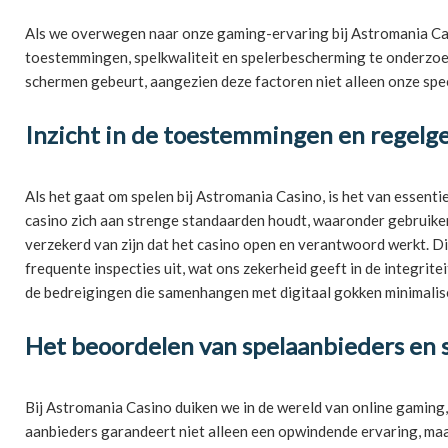
Als we overwegen naar onze gaming-ervaring bij Astromania Casin
toestemmingen, spelkwaliteit en spelerbescherming te onderzoek
schermen gebeurt, aangezien deze factoren niet alleen onze sp
Inzicht in de toestemmingen en regelg
Als het gaat om spelen bij Astromania Casino, is het van essen
casino zich aan strenge standaarden houdt, waaronder gebruiker
verzekerd van zijn dat het casino open en verantwoord werkt. Di
frequente inspecties uit, wat ons zekerheid geeft in de integr
de bedreigingen die samenhangen met digitaal gokken minimalise
Het beoordelen van spelaanbieders en 
Bij Astromania Casino duiken we in de wereld van online gaming,
aanbieders garandeert niet alleen een opwindende ervaring, ma