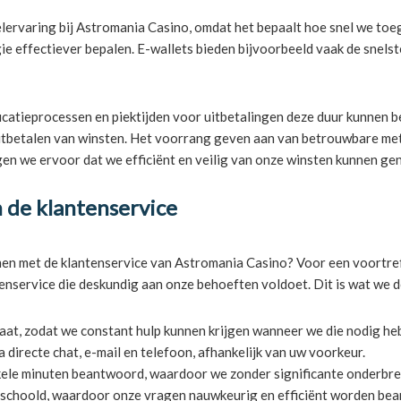
pelervaring bij Astromania Casino, omdat het bepaalt hoe snel we to
 effectiever bepalen. E-wallets bieden bijvoorbeeld vaak de snelste
catieprocessen en piektijden voor uitbetalingen deze duur kunnen be
itbetalen van winsten. Het voorrang geven aan van betrouwbare met
en we ervoor dat we efficiënt en veilig van onze winsten kunnen gen
 de klantenservice
 met de klantenservice van Astromania Casino? Voor een voortreffe
ntenservice die deskundig aan onze behoeften voldoet. Dit is wat w
aat, zodat we constant hulp kunnen krijgen wanneer we die nodig he
irecte chat, e-mail en telefoon, afhankelijk van uw voorkeur.
ele minuten beantwoord, waardoor we zonder significante onderbre
schoold, waardoor onze vragen nauwkeurig en efficiënt worden be