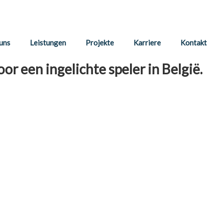
uns
Leistungen
Projekte
Karriere
Kontakt
r een ingelichte speler in België.