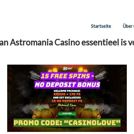
Startseite
Über 
n Astromania Casino essentieel is voo