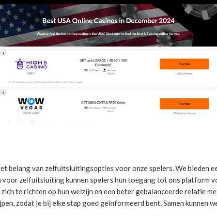
belang van zelfuitsluitingsopties voor onze spelers. We bieden een
voor zelfuitsluiting kunnen spelers hun toegang tot ons platform v
aat zich te richten op hun welzijn en een beter gebalanceerde relatie
rijpen, zodat je bij elke stap goed geïnformeerd bent. Samen kunne