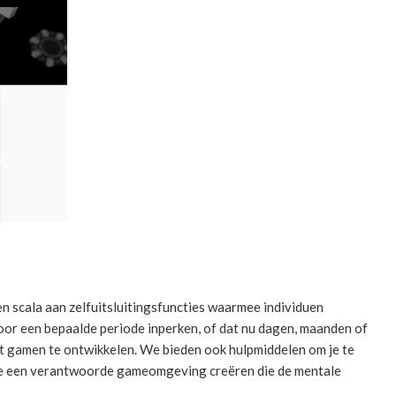
 scala aan zelfuitsluitingsfuncties waarmee individuen
oor een bepaalde periode inperken, of dat nu dagen, maanden of
 met gamen te ontwikkelen. We bieden ook hulpmiddelen om je te
n we een verantwoorde gameomgeving creëren die de mentale