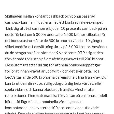
Skillnaden mellan kontant cashback och bonusbaserad
cashback kan man illustrera med ett konkret räkneexempel.
Tänk dig att två casinon erbjuder 10 procents cashback på en
nettoförlust om 5 000 kronor, alltså 500 kronor tillbaka. På
ett bonuscasino måste de 500 kronorna vändas 10 gånger,
vilket medför ett omsättningskrav på 5 000 kronor. Använder
du de pengarna på en slot med 96 procents RTP stiger den
förväntade förlusten på omsättningskravet till 200 kronor.
Dessutom utsätter du dig för att hela bonusbeloppet går
förlorat innan kravet är uppfyllt – och det sker ofta. Hos
LeoVegas är de 500 kronorna däremot helt fria från krav. Du
kan ta ut dem direkt och tillgodogöra dig hela värdet, eller
spela vidare och kunna plocka ut framtida vinster utan
restriktioner. Den matematiska förväntan på en bonusmodell
blir alltid lägre än det nominella värdet, medan
kontantmodellen levererar 100 procent av det utlovade
värdet. Den här tydliga transparensen gör LeoVegas modell