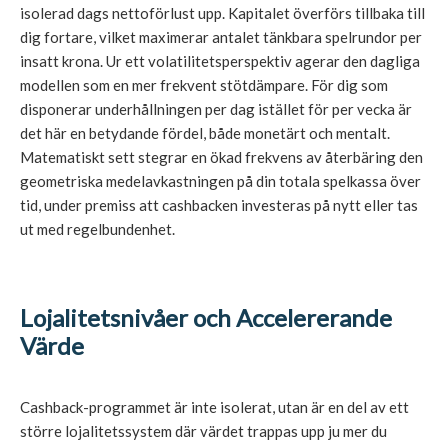
isolerad dags nettoförlust upp. Kapitalet överförs tillbaka till
dig fortare, vilket maximerar antalet tänkbara spelrundor per
insatt krona. Ur ett volatilitetsperspektiv agerar den dagliga
modellen som en mer frekvent stötdämpare. För dig som
disponerar underhållningen per dag istället för per vecka är
det här en betydande fördel, både monetärt och mentalt.
Matematiskt sett stegrar en ökad frekvens av återbäring den
geometriska medelavkastningen på din totala spelkassa över
tid, under premiss att cashbacken investeras på nytt eller tas
ut med regelbundenhet.
Lojalitetsnivåer och Accelererande
Värde
Cashback-programmet är inte isolerat, utan är en del av ett
större lojalitetssystem där värdet trappas upp ju mer du