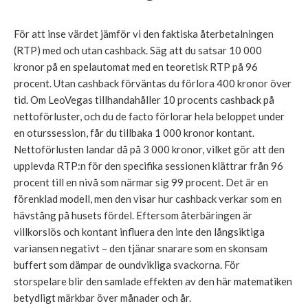
För att inse värdet jämför vi den faktiska återbetalningen
(RTP) med och utan cashback. Säg att du satsar 10 000
kronor på en spelautomat med en teoretisk RTP på 96
procent. Utan cashback förväntas du förlora 400 kronor över
tid. Om LeoVegas tillhandahåller 10 procents cashback på
nettoförluster, och du de facto förlorar hela beloppet under
en oturssession, får du tillbaka 1 000 kronor kontant.
Nettoförlusten landar då på 3 000 kronor, vilket gör att den
upplevda RTP:n för den specifika sessionen klättrar från 96
procent till en nivå som närmar sig 99 procent. Det är en
förenklad modell, men den visar hur cashback verkar som en
hävstång på husets fördel. Eftersom återbäringen är
villkorslös och kontant influera den inte den långsiktiga
variansen negativt – den tjänar snarare som en skonsam
buffert som dämpar de oundvikliga svackorna. För
storspelare blir den samlade effekten av den här matematiken
betydligt märkbar över månader och år.