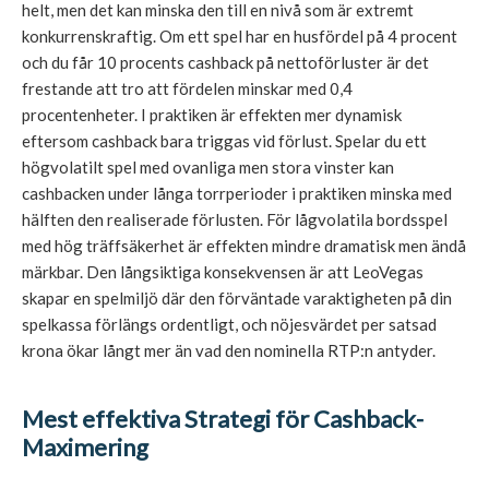
helt, men det kan minska den till en nivå som är extremt
konkurrenskraftig. Om ett spel har en husfördel på 4 procent
och du får 10 procents cashback på nettoförluster är det
frestande att tro att fördelen minskar med 0,4
procentenheter. I praktiken är effekten mer dynamisk
eftersom cashback bara triggas vid förlust. Spelar du ett
högvolatilt spel med ovanliga men stora vinster kan
cashbacken under långa torrperioder i praktiken minska med
hälften den realiserade förlusten. För lågvolatila bordsspel
med hög träffsäkerhet är effekten mindre dramatisk men ändå
märkbar. Den långsiktiga konsekvensen är att LeoVegas
skapar en spelmiljö där den förväntade varaktigheten på din
spelkassa förlängs ordentligt, och nöjesvärdet per satsad
krona ökar långt mer än vad den nominella RTP:n antyder.
Mest effektiva Strategi för Cashback-
Maximering