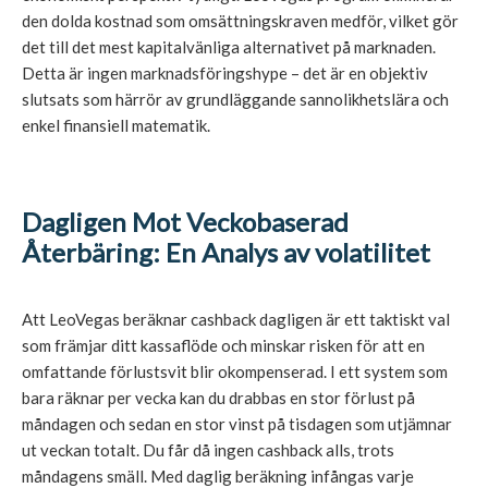
den dolda kostnad som omsättningskraven medför, vilket gör
det till det mest kapitalvänliga alternativet på marknaden.
Detta är ingen marknadsföringshype – det är en objektiv
slutsats som härrör av grundläggande sannolikhetslära och
enkel finansiell matematik.
Dagligen Mot Veckobaserad
Återbäring: En Analys av volatilitet
Att LeoVegas beräknar cashback dagligen är ett taktiskt val
som främjar ditt kassaflöde och minskar risken för att en
omfattande förlustsvit blir okompenserad. I ett system som
bara räknar per vecka kan du drabbas en stor förlust på
måndagen och sedan en stor vinst på tisdagen som utjämnar
ut veckan totalt. Du får då ingen cashback alls, trots
måndagens smäll. Med daglig beräkning infångas varje