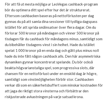
För att få ut mesta möjliga ur LeoVegas cashback-program
bör du optimera ditt spel efter hur det är strukturerat.
Eftersom cashbacken baseras på nettoförlusten per dag
gynnas du på att samla dina sessioner till tydliga dagspass
istället för att sprida småinsatser över flera dagar. Om du
förlorar 500 kronor på måndagen och vinner 500 kronor på
tisdagen får du cashback för måndagens minus, samtidigt som
du bibehåller tisdagens vinst i sin helhet. Hade du istället
spelat 1 000 kronor på en enda dag och gått plus minus noll
hade du inte fått någon cashback alls. Den här asymmetriska
dynamiken gynnar koncentrerat spelande. Du bör också
beakta högvarianstaliga spel, som progressiva slots, där
chansen för en nettoförlust under en enskild dag är högre,
samtidigt som vinstmöjligheten förblir stor. Cashbacken
verkar då som en säkerhetsbuffert som minskar kostnaden för
att jaga de riktigt stora vinsterna och förbättrar den
riskjusterade avkastningen på varje satsad krona.