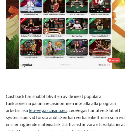
Cashback har snabbt blivit en av de mest populära
funktionerna på onlinecasinon, men inte alla alla program
arbetar lika
leo-vegascasino.eu
. LeoVegas har utvecklat ett
system som vid första anblicken kan verka enkelt, men som vid
en mer ingående matematisk titt framstår vara ett välplanerat