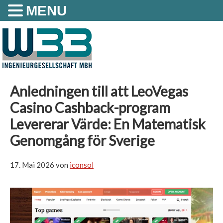
MENU
Anledningen till att LeoVegas
Casino Cashback-program
Levererar Värde: En Matematisk
Genomgång för Sverige
17. Mai 2026
von
iconsol