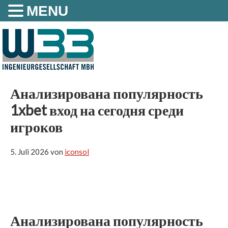
MENU
Анализирована популярность
1xbet вход на сегодня среди
игроков
5. Juli 2026
von
iconsol
Анализирована популярность