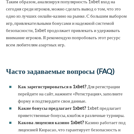
Таким образом, анализируя популярность 1xbet вход на
сегодня среди игроков, можно сделать вывод о том, что это
одно из лучших онлайн-казино на рынке. С большим выбором
игр, привлекательными бонусами и надежной системой
безопасности, 1xbet продолжает привлекать и удерживать
внимание игроков. Я рекомендую попробовать этот ресурс
всем любителям азартных игр.
Часто задаваемые вопросы (FAQ)
Как зарегистрироваться в 1xbet?
Для регистрации
перейдите на сайт, нажмите «Регистрация», заполните
форму и подтвердите свои данные.
Какие бонусы предлагает 1xbet?
1xbet предлагает
приветственные бонусы, кэшбэк и различные турниры.
Какова лицензия казино 1xbet?
Казино работает под
лицензией Кюрасао, что гарантирует безопасность и