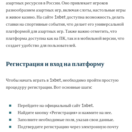
азартных ресурсов в России. Оно привлекает игроков
разнообразием азартных игр, включая слоты, настольные игры
и живое казино. На сайте 1xbet доступна возможность делать
ставки на спортивные события, что делает его универсальной
платформой для азартных игр. Также важно отметить, что
платформа доступна как на ПК, так и в мобильной версии, что
создает удобство для пользователей.
Регистрация и вход на платформу
Чтобы начать играть в 1xbet, необходимо пройти простую
процедуру регистрации. Вот основные шаги:
Перейдите на официальный сайт 1xbet.
Найдите кнопку «Регистрация» и нажмите на нее.
Заполните необходимые поля, указав свои данные.
Подтвердите регистрацию через электронную почту