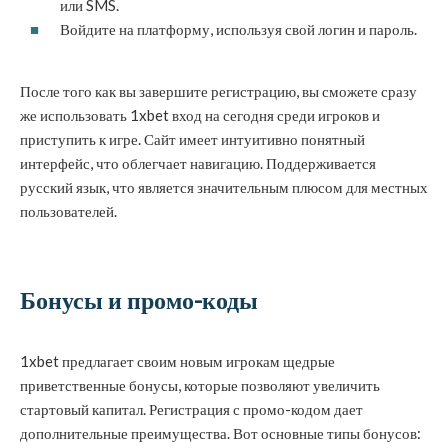
или SMS.
Войдите на платформу, используя свой логин и пароль.
После того как вы завершите регистрацию, вы сможете сразу
же использовать 1xbet вход на сегодня среди игроков и
приступить к игре. Сайт имеет интуитивно понятный
интерфейс, что облегчает навигацию. Поддерживается
русский язык, что является значительным плюсом для местных
пользователей.
Бонусы и промо-коды
1xbet предлагает своим новым игрокам щедрые
приветственные бонусы, которые позволяют увеличить
стартовый капитал. Регистрация с промо-кодом дает
дополнительные преимущества. Вот основные типы бонусов: