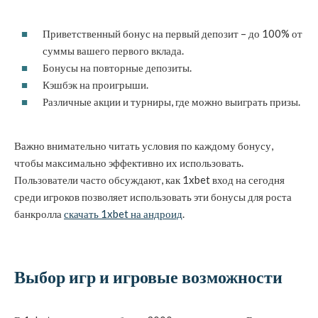
Приветственный бонус на первый депозит – до 100% от
суммы вашего первого вклада.
Бонусы на повторные депозиты.
Кэшбэк на проигрыши.
Различные акции и турниры, где можно выиграть призы.
Важно внимательно читать условия по каждому бонусу,
чтобы максимально эффективно их использовать.
Пользователи часто обсуждают, как 1xbet вход на сегодня
среди игроков позволяет использовать эти бонусы для роста
банкролла
скачать 1xbet на андроид
.
Выбор игр и игровые возможности