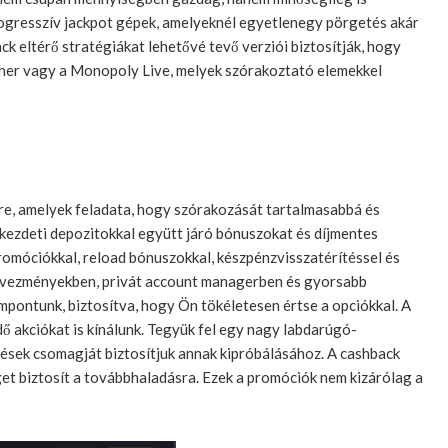
rogresszív jackpot gépek, amelyeknél egyetlenegy pörgetés akár
jack eltérő stratégiákat lehetővé tevő verziói biztosítják, hogy
tcher vagy a Monopoly Live, melyek szórakoztató elemekkel
re, amelyek feladata, hogy szórakozását tartalmasabbá és
kezdeti depozitokkal együtt járó bónuszokat és díjmentes
romóciókkal, reload bónuszokkal, készpénzvisszatérítéssel és
kedvezményekben, privát account managerben és gyorsabb
mpontunk, biztosítva, hogy Ön tökéletesen értse a opciókkal. A
 akciókat is kínálunk. Tegyük fel egy nagy labdarúgó-
ések csomagját biztosítjuk annak kipróbálásához. A cashback
et biztosít a továbbhaladásra. Ezek a promóciók nem kizárólag a