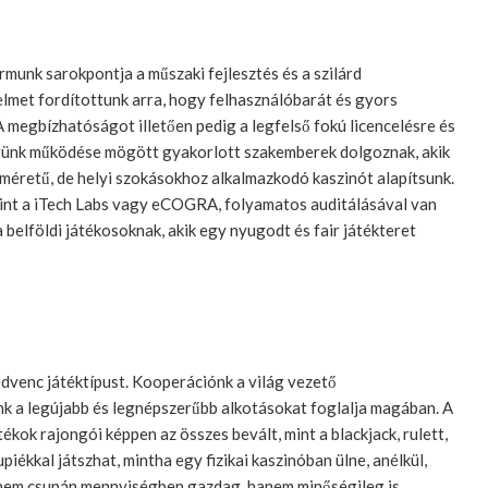
munk sarokpontja a műszaki fejlesztés és a szilárd
elmet fordítottunk arra, hogy felhasználóbarát és gyors
 megbízhatóságot illetően pedig a legfelső fokú licencelésre és
Cégünk működése mögött gyakorlott szakemberek dolgoznak, akik
gméretű, de helyi szokásokhoz alkalmazkodó kaszinót alapítsunk.
 mint a iTech Labs vagy eCOGRA, folyamatos auditálásával van
 belföldi játékosoknak, akik egy nyugodt és fair játékteret
dvenc játéktípust. Kooperációnk a világ vezető
unk a legújabb és legnépszerűbb alkotásokat foglalja magában. A
ékok rajongói képpen az összes bevált, mint a blackjack, rulett,
piékkal játszhat, mintha egy fizikai kaszinóban ülne, anélkül,
a nem csupán mennyiségben gazdag, hanem minőségileg is