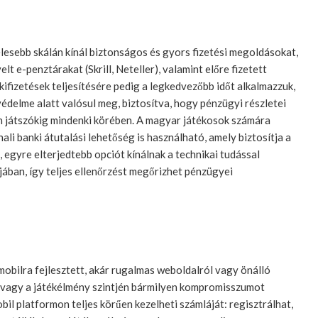
esebb skálán kínál biztonságos és gyors fizetési megoldásokat,
e-penztárakat (Skrill, Neteller), valamint előre fizetett
kifizetések teljesítésére pedig a legkedvezőbb időt alkalmazzuk,
édelme alatt valósul meg, biztosítva, hogy pénzügyi részletei
ben játszókig mindenki körében. A magyar játékosok számára
li banki átutalási lehetőség is használható, amely biztosítja a
 egyre elterjedtebb opciót kínálnak a technikai tudással
jában, így teljes ellenőrzést megőrizhet pénzügyei
bilra fejlesztett, akár rugalmas weboldalról vagy önálló
ban vagy a játékélmény szintjén bármilyen kompromisszumot
il platformon teljes körűen kezelheti számláját: regisztrálhat,