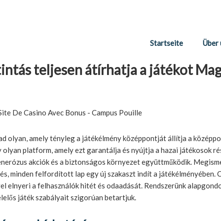
Startseite
Über 
intás teljesen átírhatja a játékot M
ad olyan, amely tényleg a játékélmény középpontját állítja a középpon
olyan platform, amely ezt garantálja és nyújtja a hazai játékosok r
nerózus akciók és a biztonságos környezet együttműködik. Megismert
, minden felfordított lap egy új szakaszt indít a játékélményében. 
vel elnyeri a felhasználók hitét és odaadását. Rendszerünk alapgondol
elelős játék szabályait szigorúan betartjuk.