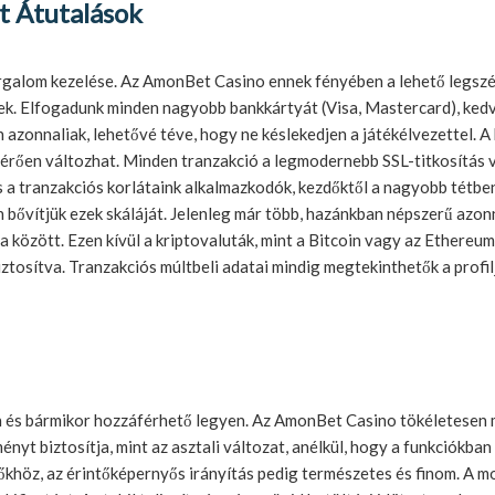
t Átutalások
rgalom kezelése. Az AmonBet Casino ennek fényében a lehető legszél
. Elfogadunk minden nagyobb bankkártyát (Visa, Mastercard), kedvelt 
 azonnaliak, lehetővé téve, hogy ne késlekedjen a játékélvezettel. A 
ltérően változhat. Minden tranzakció a legmodernebb SSL-titkosítás v
 és a tranzakciós korlátaink alkalmazkodók, kezdőktől a nagyobb tét
ővítjük ezek skáláját. Jelenleg már több, hazánkban népszerű azonna
 között. Ezen kívül a kriptovaluták, mint a Bitcoin vagy az Ethereum,
tosítva. Tranzakciós múltbeli adatai mindig megtekinthetők a profil
 és bármikor hozzáférhető legyen. Az AmonBet Casino tökéletesen mo
ényt biztosítja, mint az asztali változat, anélkül, hogy a funkciók
höz, az érintőképernyős irányítás pedig természetes és finom. A mob