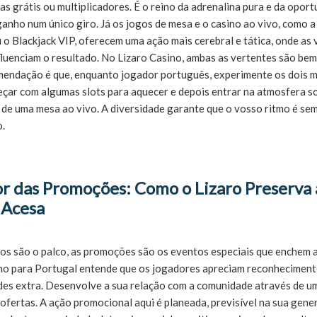
s grátis ou multiplicadores. É o reino da adrenalina pura e da opor
anho num único giro. Já os jogos de mesa e o casino ao vivo, como a
 o Blackjack VIP, oferecem uma ação mais cerebral e tática, onde as
fluenciam o resultado. No Lizaro Casino, ambas as vertentes são bem
endação é que, enquanto jogador português, experimente os dois 
çar com algumas slots para aquecer e depois entrar na atmosfera so
 de uma mesa ao vivo. A diversidade garante que o vosso ritmo é se
.
r das Promoções: Como o Lizaro Preserva 
Acesa
os são o palco, as promoções são os eventos especiais que enchem a
no para Portugal entende que os jogadores apreciam reconheciment
es extra. Desenvolve a sua relação com a comunidade através de u
 ofertas. A ação promocional aqui é planeada, previsível na sua gene