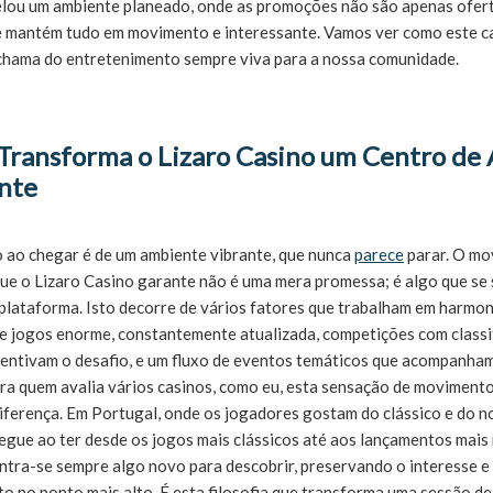
elou um ambiente planeado, onde as promoções não são apenas ofert
 mantém tudo em movimento e interessante. Vamos ver como este c
chama do entretenimento sempre viva para a nossa comunidade.
Transforma o Lizaro Casino um Centro de
nte
 ao chegar é de um ambiente vibrante, que nunca
parece
parar. O m
ue o Lizaro Casino garante não é uma mera promessa; é algo que se
 plataforma. Isto decorre de vários fatores que trabalham em harmon
de jogos enorme, constantemente atualizada, competições com classi
centivam o desafio, e um fluxo de eventos temáticos que acompanham
ara quem avalia vários casinos, como eu, esta sensação de moviment
diferença. Em Portugal, onde os jogadores gostam do clássico e do n
egue ao ter desde os jogos mais clássicos até aos lançamentos mais
ntra-se sempre algo novo para descobrir, preservando o interesse e
o no ponto mais alto. É esta filosofia que transforma uma sessão d