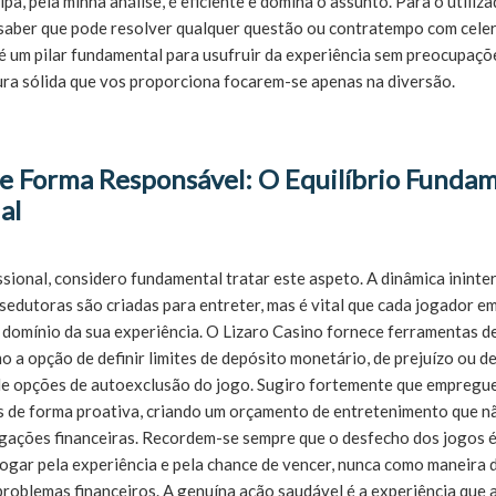
ipa, pela minha análise, é eficiente e domina o assunto. Para o utiliz
saber que pode resolver qualquer questão ou contratempo com celer
 é um pilar fundamental para usufruir da experiência sem preocupaçõe
ura sólida que vos proporciona focarem-se apenas na diversão.
de Forma Responsável: O Equilíbrio Funda
al
sional, considero fundamental tratar este aspeto. A dinâmica ininter
edutoras são criadas para entreter, mas é vital que cada jogador e
domínio da sua experiência. O Lizaro Casino fornece ferramentas d
o a opção de definir limites de depósito monetário, de prejuízo ou d
de opções de autoexclusão do jogo. Sugiro fortemente que empregu
 de forma proativa, criando um orçamento de entretenimento que nã
gações financeiras. Recordem-se sempre que o desfecho dos jogos é
ogar pela experiência e pela chance de vencer, nunca como maneira 
problemas financeiros. A genuína ação saudável é a experiência que 