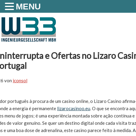
MENU
ninterrupta e Ofertas no Lizaro Casi
ortugal
26
von
iconsol
dor português à procura de um casino online, o Lizaro Casino afirm
onde a energia é permanente
lizarocasinoo.eu
. O que se encontra aqu
es menu de jogos; é uma experiência montada sobre ação contínua e
es de valor genuíno. Se quer um destino digital onde cada visita traz
 e uma boa dose de adrenalina, este casino parece feito à medida. 