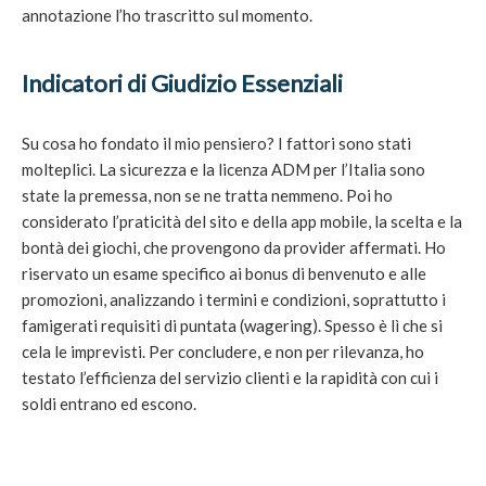
annotazione l’ho trascritto sul momento.
Indicatori di Giudizio Essenziali
Su cosa ho fondato il mio pensiero? I fattori sono stati
molteplici. La sicurezza e la licenza ADM per l’Italia sono
state la premessa, non se ne tratta nemmeno. Poi ho
considerato l’praticità del sito e della app mobile, la scelta e la
bontà dei giochi, che provengono da provider affermati. Ho
riservato un esame specifico ai bonus di benvenuto e alle
promozioni, analizzando i termini e condizioni, soprattutto i
famigerati requisiti di puntata (wagering). Spesso è lì che si
cela le imprevisti. Per concludere, e non per rilevanza, ho
testato l’efficienza del servizio clienti e la rapidità con cui i
soldi entrano ed escono.