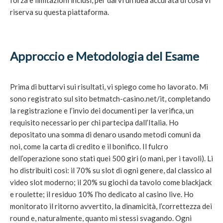
riserva su questa piattaforma.
Approccio e Metodologia del Esame
Prima di buttarvi sui risultati, vi spiego come ho lavorato. Mi
sono registrato sul sito betmatch-casino.net/it, completando
la registrazione e l’invio dei documenti per la verifica, un
requisito necessario per chi partecipa dall’Italia. Ho
depositato una somma di denaro usando metodi comuni da
noi, come la carta di credito e il bonifico. Il fulcro
dell’operazione sono stati quei 500 giri (o mani, per i tavoli). Li
ho distribuiti così: il 70% su slot di ogni genere, dal classico al
video slot moderno; il 20% su giochi da tavolo come blackjack
e roulette; il residuo 10% l’ho dedicato al casino live. Ho
monitorato il ritorno avvertito, la dinamicità, l’correttezza dei
round e, naturalmente, quanto mi stessi svagando. Ogni