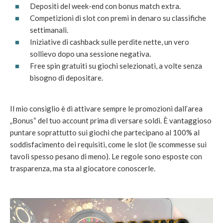
Depositi del week-end con bonus match extra.
Competizioni di slot con premi in denaro su classifiche
settimanali.
Iniziative di cashback sulle perdite nette, un vero
sollievo dopo una sessione negativa.
Free spin gratuiti su giochi selezionati, a volte senza
bisogno di depositare.
Il mio consiglio è di attivare sempre le promozioni dall’area
„Bonus“ del tuo account prima di versare soldi. È vantaggioso
puntare soprattutto sui giochi che partecipano al 100% al
soddisfacimento dei requisiti, come le slot (le scommesse sui
tavoli spesso pesano di meno). Le regole sono esposte con
trasparenza, ma sta al giocatore conoscerle.