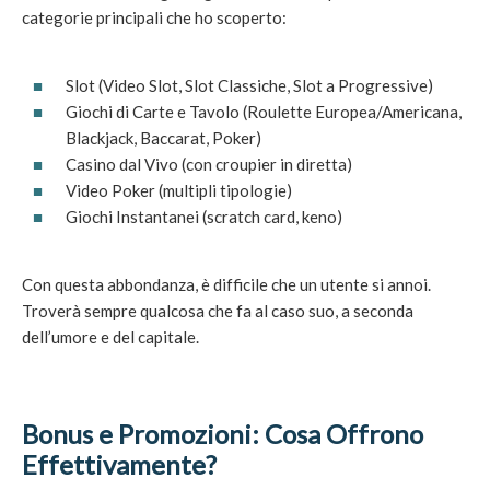
categorie principali che ho scoperto:
Slot (Video Slot, Slot Classiche, Slot a Progressive)
Giochi di Carte e Tavolo (Roulette Europea/Americana,
Blackjack, Baccarat, Poker)
Casino dal Vivo (con croupier in diretta)
Video Poker (multipli tipologie)
Giochi Instantanei (scratch card, keno)
Con questa abbondanza, è difficile che un utente si annoi.
Troverà sempre qualcosa che fa al caso suo, a seconda
dell’umore e del capitale.
Bonus e Promozioni: Cosa Offrono
Effettivamente?