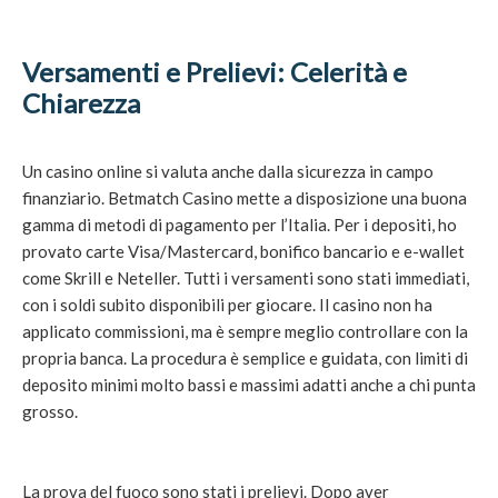
Versamenti e Prelievi: Celerità e
Chiarezza
Un casino online si valuta anche dalla sicurezza in campo
finanziario. Betmatch Casino mette a disposizione una buona
gamma di metodi di pagamento per l’Italia. Per i depositi, ho
provato carte Visa/Mastercard, bonifico bancario e e-wallet
come Skrill e Neteller. Tutti i versamenti sono stati immediati,
con i soldi subito disponibili per giocare. Il casino non ha
applicato commissioni, ma è sempre meglio controllare con la
propria banca. La procedura è semplice e guidata, con limiti di
deposito minimi molto bassi e massimi adatti anche a chi punta
grosso.
La prova del fuoco sono stati i prelievi. Dopo aver