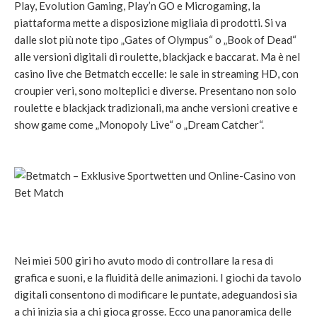
Play, Evolution Gaming, Play’n GO e Microgaming, la
piattaforma mette a disposizione migliaia di prodotti. Si va
dalle slot più note tipo „Gates of Olympus“ o „Book of Dead“
alle versioni digitali di roulette, blackjack e baccarat. Ma è nel
casino live che Betmatch eccelle: le sale in streaming HD, con
croupier veri, sono molteplici e diverse. Presentano non solo
roulette e blackjack tradizionali, ma anche versioni creative e
show game come „Monopoly Live“ o „Dream Catcher“.
Nei miei 500 giri ho avuto modo di controllare la resa di
grafica e suoni, e la fluidità delle animazioni. I giochi da tavolo
digitali consentono di modificare le puntate, adeguandosi sia
a chi inizia sia a chi gioca grosse. Ecco una panoramica delle